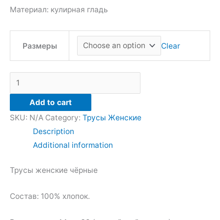
the
the
the
Материал: кулирная гладь
product
product
product
page
page
page
Clear
Размеры
Add to cart
SKU:
N/A
Category:
Трусы Женские
Description
Additional information
Трусы женские чёрные
Состав: 100% хлопок.