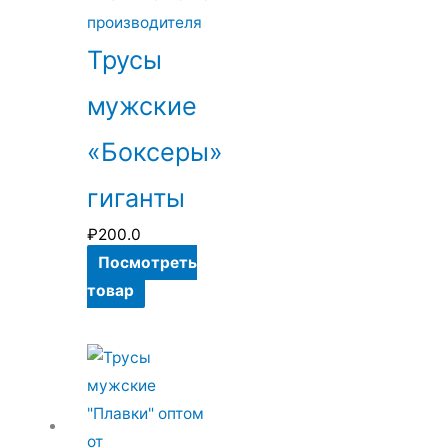
вариаций.
Опции
Трусы
можно
мужские
выбрать
на
«Боксеры»
странице
товара.
гиганты
₽
200.0
Посмотреть
товар
Этот
товар
имеет
несколько