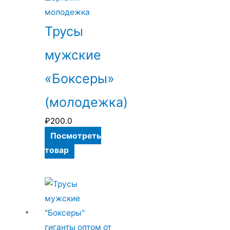
вариаций.
Опции
Трусы
можно
мужские
выбрать
на
«Боксеры»
странице
товара.
(молодежка)
₽
200.0
Посмотреть
товар
Этот
товар
имеет
несколько