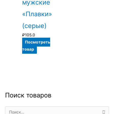
мужские
товара.
«Плавки»
(серые)
₽
105.0
Посмотреть
товар
Поиск товаров
П