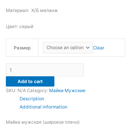
the
the
the
Материал: Х/Б меланж
product
product
product
page
page
page
Цвет: серый
Clear
Размер
Add to cart
SKU:
N/A
Category:
Майки Мужские
Description
Additional information
Майка мужская (широкое плечо)