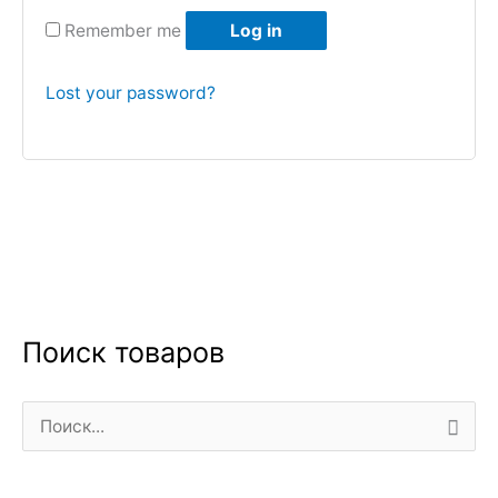
Remember me
Log in
Lost your password?
Поиск товаров
П
о