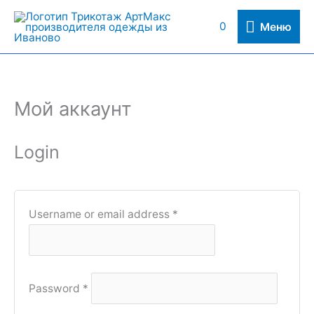
Перейти
Меню
0
Меню
к
содержимому
Мой аккаунт
Required
Required
Login
Username or email address
*
Password
*